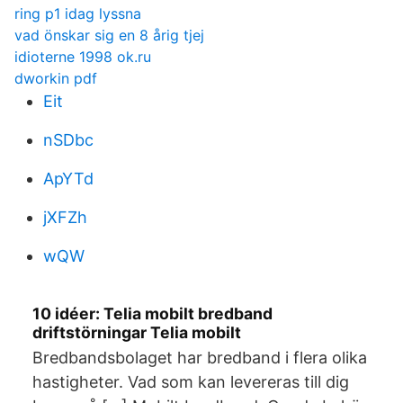
ring p1 idag lyssna
vad önskar sig en 8 årig tjej
idioterne 1998 ok.ru
dworkin pdf
Eit
nSDbc
ApYTd
jXFZh
wQW
10 idéer: Telia mobilt bredband
driftstörningar Telia mobilt
Bredbandsbolaget har bredband i flera olika
hastigheter. Vad som kan levereras till dig