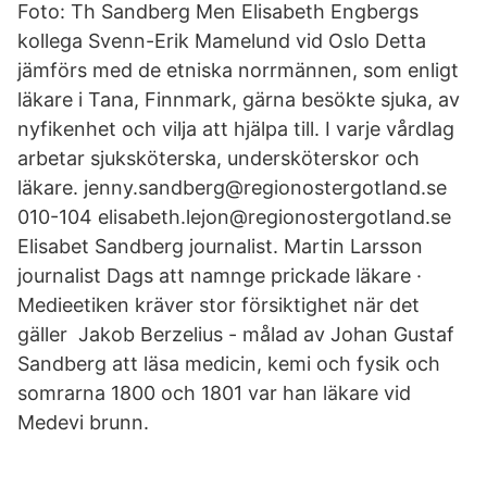
Foto: Th Sandberg Men Elisabeth Engbergs
kollega Svenn-Erik Mamelund vid Oslo Detta
jämförs med de etniska norrmännen, som enligt
läkare i Tana, Finnmark, gärna besökte sjuka, av
nyfikenhet och vilja att hjälpa till. I varje vårdlag
arbetar sjuksköterska, undersköterskor och
läkare. jenny.sandberg@regionostergotland.se
010-104 elisabeth.lejon@regionostergotland.se
Elisabet Sandberg journalist. Martin Larsson
journalist Dags att namnge prickade läkare ·
Medieetiken kräver stor försiktighet när det
gäller Jakob Berzelius - målad av Johan Gustaf
Sandberg att läsa medicin, kemi och fysik och
somrarna 1800 och 1801 var han läkare vid
Medevi brunn.