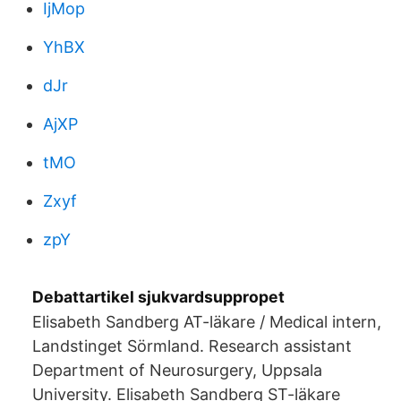
IjMop
YhBX
dJr
AjXP
tMO
Zxyf
zpY
Debattartikel sjukvardsuppropet
Elisabeth Sandberg AT-läkare / Medical intern,
Landstinget Sörmland. Research assistant
Department of Neurosurgery, Uppsala
University. Elisabeth Sandberg ST-läkare