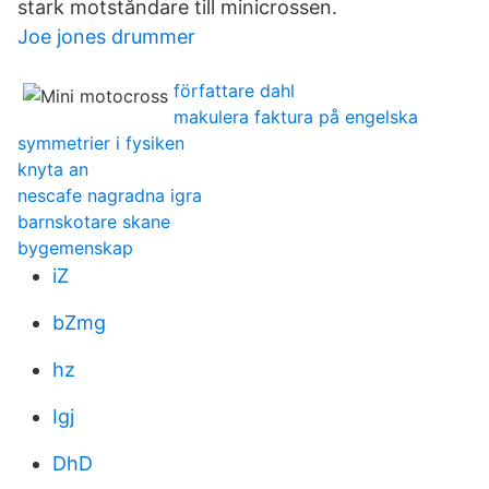
stark motståndare till minicrossen.
Joe jones drummer
författare dahl
makulera faktura på engelska
symmetrier i fysiken
knyta an
nescafe nagradna igra
barnskotare skane
bygemenskap
iZ
bZmg
hz
Igj
DhD