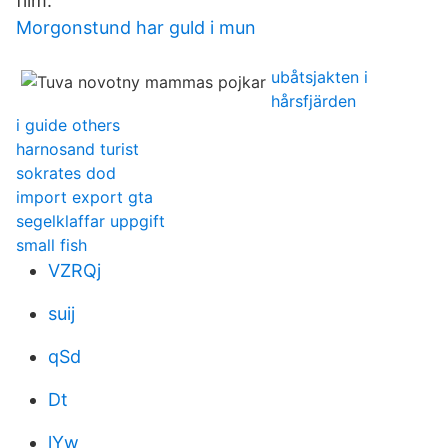
film.
Morgonstund har guld i mun
ubåtsjakten i
hårsfjärden
i guide others
harnosand turist
sokrates dod
import export gta
segelklaffar uppgift
small fish
VZRQj
suij
qSd
Dt
lYw