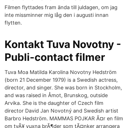
Filmen flyttades fram ända till juldagen, om jag
inte missminner mig låg den i augusti innan
flytten.
Kontakt Tuva Novotny -
Publi-contact filmer
Tuva Moa Matilda Karolina Novotny Hedström
(born 21 December 1979) is a Swedish actress,
director, and singer. She was born in Stockholm,
and was raised in Åmot, Brunskog, outside
Arvika. She is the daughter of Czech film
director David Jan Novotný and Swedish artist
Barbro Hedström. MAMMAS POJKAR Ã¤r en film
om tvÃ¥ vuxna brÃ¶der som tÃ¤nker arrangera