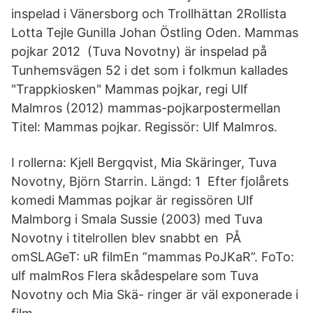
inspelad i Vänersborg och Trollhättan 2Rollista
Lotta Tejle Gunilla Johan Östling Oden. Mammas
pojkar 2012 (Tuva Novotny) är inspelad på
Tunhemsvägen 52 i det som i folkmun kallades
"Trappkiosken" Mammas pojkar, regi Ulf
Malmros (2012) mammas-pojkarpostermellan
Titel: Mammas pojkar. Regissör: Ulf Malmros.
I rollerna: Kjell Bergqvist, Mia Skäringer, Tuva
Novotny, Björn Starrin. Längd: 1 Efter fjolårets
komedi Mammas pojkar är regissören Ulf
Malmborg i Smala Sussie (2003) med Tuva
Novotny i titelrollen blev snabbt en PÅ
omSLAGeT: uR filmEn ”mammas PoJKaR”. FoTo:
ulf malmRos Flera skådespelare som Tuva
Novotny och Mia Skä- ringer är väl exponerade i