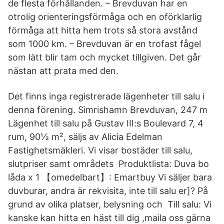
de flesta förhållanden. – Brevduvan har en
otrolig orienteringsförmåga och en oförklarlig
förmåga att hitta hem trots så stora avstånd
som 1000 km. – Brevduvan är en trofast fågel
som lätt blir tam och mycket tillgiven. Det går
nästan att prata med den.
Det finns inga registrerade lägenheter till salu i
denna förening. Simrishamn Brevduvan, 247 m
Lägenhet till salu på Gustav III:s Boulevard 7, 4
rum, 90½ m², säljs av Alicia Edelman
Fastighetsmäkleri. Vi visar bostäder till salu,
slutpriser samt områdets Produktlista: Duva bo
låda x 1 【omedelbart】: Emartbuy Vi säljer bara
duvburar, andra är rekvisita, inte till salu er]? På
grund av olika platser, belysning och Till salu: Vi
kanske kan hitta en häst till dig ,maila oss gärna