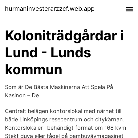
hurmaninvesterarzzcf.web.app
Koloniträdgårdar i
Lund - Lunds
kommun
Som är De Bästa Maskinerna Att Spela På
Kasinon – De
Centralt belägen kontorslokal med närhet till
både Linköpings resecentrum och citykärnan.
Kontorslokaler i behändigt format om 168 kvm
Stekt duva eller fågel på bambuvävmagasinet