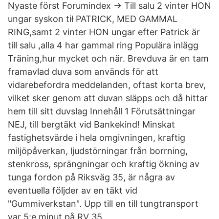
Nyaste först Forumindex -> Till salu 2 vinter HON
ungar syskon tił PATRICK, MED GAMMAL
RING,samt 2 vinter HON ungar efter Patrick är
till salu ,alla 4 har gammal ring Populära inlägg
Träning,hur mycket och när. Brevduva är en tam
framavlad duva som används för att
vidarebefordra meddelanden, oftast korta brev,
vilket sker genom att duvan släpps och då hittar
hem till sitt duvslag Innehåll 1 Förutsättningar
NEJ, till bergtäkt vid Bankekind! Minskat
fastighetsvärde i hela omgivningen, kraftig
miljöpåverkan, ljudstörningar från borrning,
stenkross, sprängningar och kraftig ökning av
tunga fordon på Riksväg 35, är några av
eventuella följder av en täkt vid
"Gummiverkstan". Upp till en till tungtransport
var 5:e minut på RV 35.