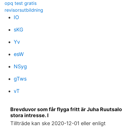
opq test gratis
revisorsutbildning
IO
sKG
Yv
esW
NSyg
gTws
vT
Brevduvor som får flyga fritt är Juha Ruutsalo
stora intresse. I
Tillträde kan ske 2020-12-01 eller enligt