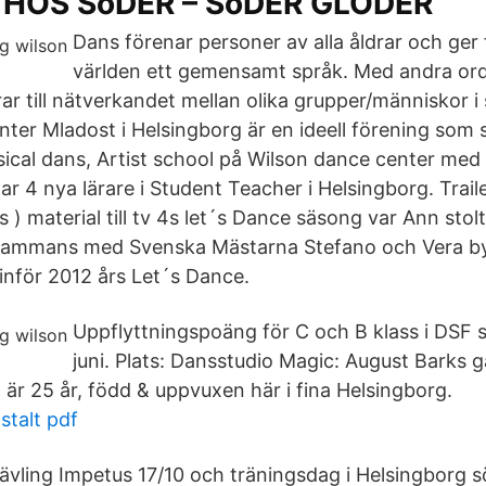
 HOS SöDER – SöDER GLÖDER
Dans förenar personer av alla åldrar och ger 
världen ett gemensamt språk. Med andra ord
rar till nätverkandet mellan olika grupper/människor i
nter Mladost i Helsingborg är en ideell förening som 
cal dans, Artist school på Wilson dance center med 
ar 4 nya lärare i Student Teacher i Helsingborg. Traile
s ) material till tv 4s let´s Dance säsong var Ann stol
llsammans med Svenska Mästarna Stefano och Vera b
inför 2012 års Let´s Dance.
Uppflyttningspoäng för C och B klass i DSF s
juni. Plats: Dansstudio Magic: August Barks 
 är 25 år, född & uppvuxen här i fina Helsingborg.
stalt pdf
ävling Impetus 17/10 och träningsdag i Helsingborg 