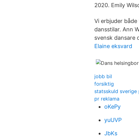
2020. Emily Wils
Vi erbjuder både 
dansstilar. Ann 
svensk dansare o
Elaine eksvard
jobb bil
forsiktig
statsskuld sverige
pr reklama
oKePy
yuUVP
JbKs