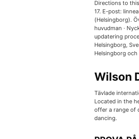
Directions to th
17. E-post: linn
(Helsingborg). Öv
huvudman · Nycke
updatering proce
Helsingborg, Sve
Helsingborg och 
Wilson 
Tävlade internat
Located in the h
offer a range of 
dancing.