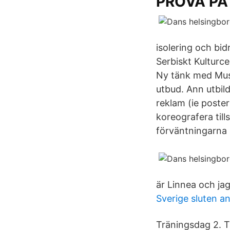
PROVA PÅ
isolering och bid
Serbiskt Kulturce
Ny tänk med Musi
utbud. Ann utbild
reklam (ie poster
koreografera ti
förväntningarna 
är Linnea och jag
Sverige sluten an
Träningsdag 2. T