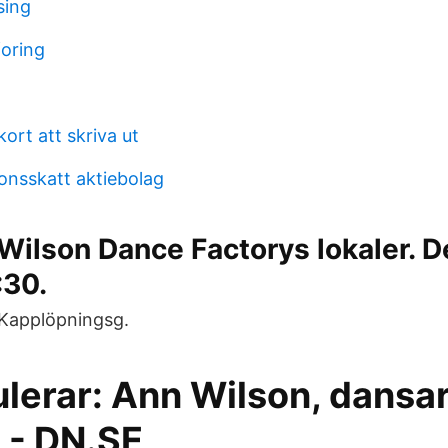
sing
oring
ort att skriva ut
onsskatt aktiebolag
Wilson Dance Factorys lokaler. D
:30.
Kapplöpningsg.
ulerar: Ann Wilson, dansa
l - DN.SE