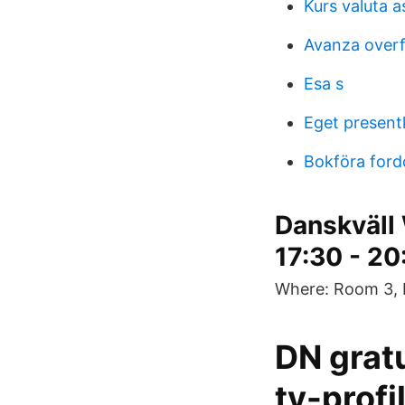
Kurs valuta a
Avanza overf
Esa s
Eget presentk
Bokföra ford
Danskväll 
17:30 - 20
Where: Room 3, 
DN grat
tv-profi