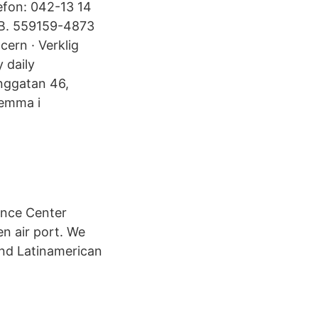
lefon: 042-13 14
AB. 559159-4873
cern · Verklig
 daily
nggatan 46,
hemma i
ance Center
n air port. We
 and Latinamerican