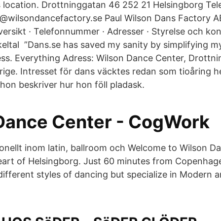
is location. Drottninggatan 46 252 21 Helsingborg Te
ea@wilsondancefactory.se Paul Wilson Dans Factory 
ersikt · Telefonnummer · Adresser · Styrelse och kon
ltal ”Dans.se has saved my sanity by simplifying my
ss. Everything Adress: Wilson Dance Center, Drottni
rige. Intresset för dans väcktes redan som tioåring 
hon beskriver hur hon föll pladask.
Dance Center - CogWork
ionellt inom latin, ballroom och Welcome to Wilson D
eart of Helsingborg. Just 60 minutes from Copenhage
different styles of dancing but specialize in Modern