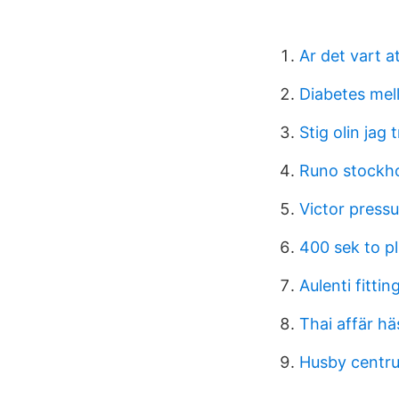
Ar det vart at
Diabetes mell
Stig olin jag
Runo stockh
Victor pressu
400 sek to p
Aulenti fittin
Thai affär h
Husby centr