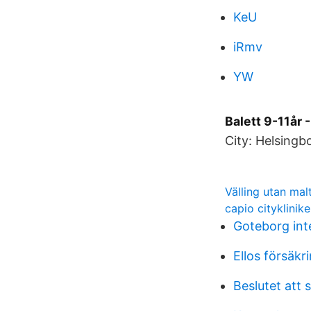
KeU
iRmv
YW
Balett 9-11år 
City: Helsing
Välling utan mal
capio cityklinik
Goteborg inte
Ellos försäkr
Beslutet att 