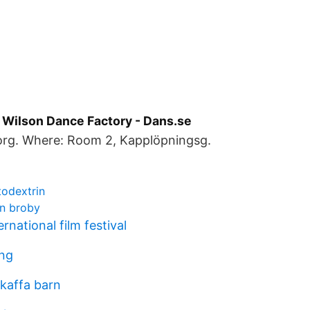
- Wilson Dance Factory - Dans.se
borg. Where: Room 2, Kapplöpningsg.
todextrin
en broby
rnational film festival
ing
skaffa barn