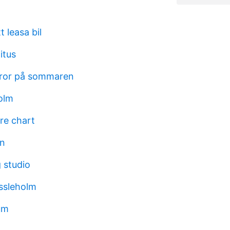
t leasa bil
itus
 tror på sommaren
olm
re chart
ln
g studio
ässleholm
um