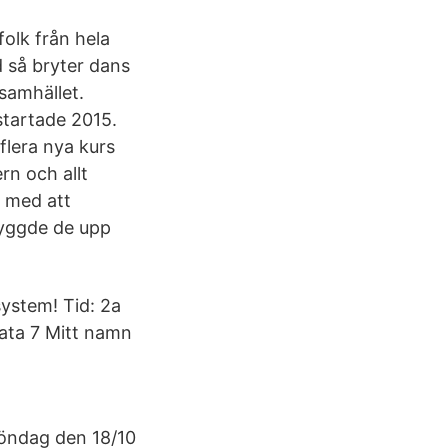
folk från hela
 så bryter dans
 samhället.
startade 2015.
flera nya kurs
rn och allt
t med att
yggde de upp
ystem! Tid: 2a
gata 7 Mitt namn
söndag den 18/10