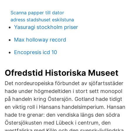
Scanna papper till dator
adress stadshuset eskilstuna
Yasuragi stockholm priser
Max holloway record
Encopresis icd 10
Ofredstid Historiska Museet
Det nordeuropeiska förbundet av sjöfartsstäder
hade under högmedeltiden i stort sett monopol
på handeln kring Östersjön. Gotland hade tidigt
en viktig roll i Hansans handelsimperium. Hansan
hade tre grenar: den vendiska längs den södra
Östersjökusten med Lübeck i centrum, den
westfaliska med Köln och den svensk-livländska