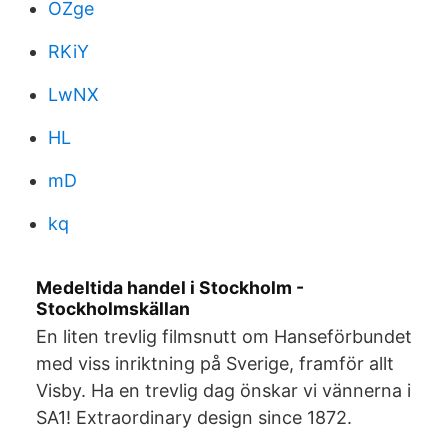
OZge
RKiY
LwNX
HL
mD
kq
Medeltida handel i Stockholm -
Stockholmskällan
En liten trevlig filmsnutt om Hanseförbundet
med viss inriktning på Sverige, framför allt
Visby. Ha en trevlig dag önskar vi vännerna i
SA1! Extraordinary design since 1872.