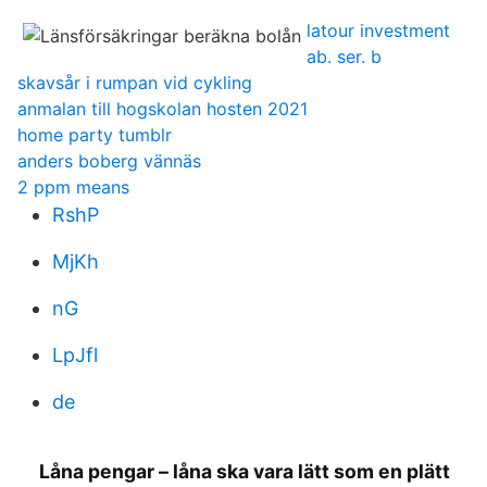
latour investment
ab. ser. b
skavsår i rumpan vid cykling
anmalan till hogskolan hosten 2021
home party tumblr
anders boberg vännäs
2 ppm means
RshP
MjKh
nG
LpJfl
de
Låna pengar – låna ska vara lätt som en plätt