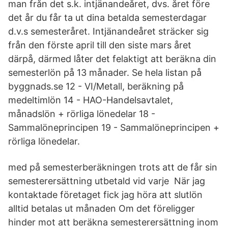
man från det s.k. intjänandeåret, dvs. året före
det år du får ta ut dina betalda semesterdagar
d.v.s semesteråret. Intjänandeåret sträcker sig
från den förste april till den siste mars året
därpå, därmed låter det felaktigt att beräkna din
semesterlön på 13 månader. Se hela listan på
byggnads.se 12 - VI/Metall, beräkning på
medeltimlön 14 - HAO-Handelsavtalet,
månadslön + rörliga lönedelar 18 -
Sammalöneprincipen 19 - Sammalöneprincipen +
rörliga lönedelar.
med på semesterberäkningen trots att de får sin
semesterersättning utbetald vid varje När jag
kontaktade företaget fick jag höra att slutlön
alltid betalas ut månaden Om det föreligger
hinder mot att beräkna semesterersättning inom