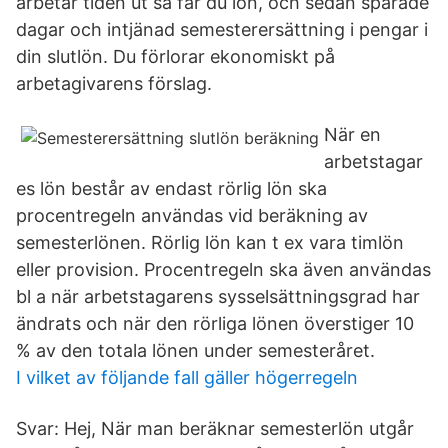
arbetar tiden ut så får du lön, och sedan sparade
dagar och intjänad semesterersättning i pengar i
din slutlön. Du förlorar ekonomiskt på
arbetagivarens förslag.
När en
arbetstagar
es lön består av endast rörlig lön ska
procentregeln användas vid beräkning av
semesterlönen. Rörlig lön kan t ex vara timlön
eller provision. Procentregeln ska även användas
bl a när arbetstagarens sysselsättningsgrad har
ändrats och när den rörliga lönen överstiger 10
% av den totala lönen under semesteråret.
I vilket av följande fall gäller högerregeln
Svar: Hej, När man beräknar semesterlön utgår